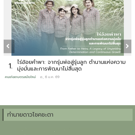
ไร่อ้อยคำพา: จากรุ่นพ่อสู่รุ่นลูก ตำนานแห่งความ
1.
มุ่งมั่นและการพัฒนาไม่สิ้นสุด
คนเก่งเกษตรสมัยใหม่
อ., 6 ม.ค. 69
ข
ทำนายดาวโชคชะตา