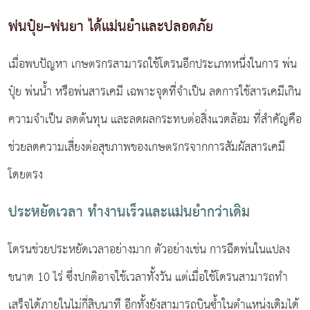
พ่นปุ๋ย–พ่นยา ได้แม่นยำและปลอดภัย
เมื่อพบปัญหา เกษตรกรสามารถใช้โดรนอีกประเภทหนึ่งในการ พ่น
ปุ๋ย พ่นน้ำ หรือพ่นสารเคมี เฉพาะจุดที่จำเป็น ลดการใช้สารเคมีเกิน
ความจำเป็น ลดต้นทุน และลดผลกระทบต่อสิ่งแวดล้อม ที่สำคัญคือ
ช่วยลดความเสี่ยงต่อสุขภาพของเกษตรกรจากการสัมผัสสารเคมี
โดยตรง
ประหยัดเวลา ทำงานเร็วและแม่นยำกว่าเดิม
โดรนช่วยประหยัดเวลาอย่างมาก ตัวอย่างเช่น การฉีดพ่นในแปลง
ขนาด 10 ไร่ ซึ่งปกติอาจใช้เวลาทั้งวัน แต่เมื่อใช้โดรนสามารถทำ
เสร็จได้ภายในไม่กี่สิบนาที อีกทั้งยังสามารถบินซ้ำในตำแหน่งเดิมได้