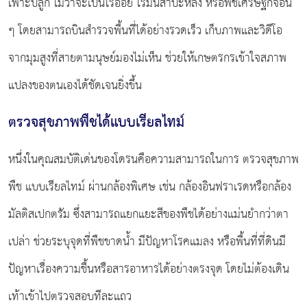
เพาะปลูก ไม่ว่าจะเป็นไร่อ้อย ไร่มันสำปะหลัง หรือพืชเศรษฐกิจอื่น
ๆ โดยสามารถบินสำรวจพื้นที่ได้อย่างรวดเร็ว เก็บภาพและวิดีโอ
จากมุมสูงที่สายตามนุษย์มองไม่เห็น ช่วยให้เกษตรกรเข้าใจสภาพ
แปลงของตนเองได้ชัดเจนยิ่งขึ้น
ตรวจสุขภาพพืชได้แบบเรียลไทม์
หนึ่งในคุณสมบัติเด่นของโดรนคือความสามารถในการ ตรวจสุขภาพ
พืช แบบเรียลไทม์ ผ่านกล้องพิเศษ เช่น กล้องอินฟราเรดหรือกล้อง
มัลติสเปกตรัม ซึ่งสามารถแยกแยะสีของพืชได้อย่างแม่นยำกว่าตา
เปล่า ช่วยระบุจุดที่พืชขาดน้ำ มีปัญหาโรคแมลง หรือพื้นที่ที่ดินมี
ปัญหาเรื่องความชื้นหรือสารอาหารได้อย่างตรงจุด โดยไม่ต้องเดิน
เท้าเข้าไปตรวจสอบทีละแถว