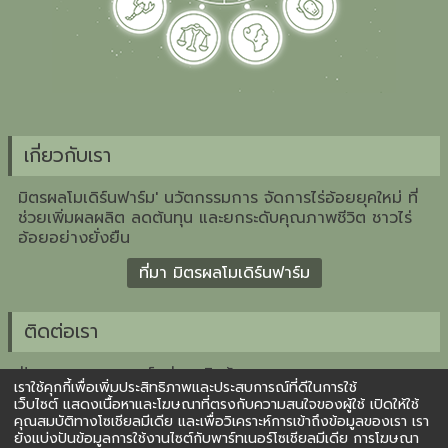
เกี่ยวกับเรา
มิตรผลโมเดิร์นฟาร์ม' นวัตกรรมการ จัดการไร่อ้อยยุคใหม่ ที่
ช่วยเพิ่มผลผลิต ลดต้นทุน และยกระดับคุณภาพชีวิต ชาวไร่
อ้อยอย่างยั่งยืน
ที่มา มิตรผลโมเดิร์นฟาร์ม
ติดต่อเรา
ฝ่ายวางแผนกลยุทธ์กลุ่มธุรกิจอ้อย
เราใช้คุกกี้เพื่อเพิ่มประสิทธิภาพและประสบการณ์ที่ดีในการใช้
บริษัท น้ำตาลมิตรผล จำกัด
เว็บไซต์ แสดงเนื้อหาและโฆษณาที่ตรงกับความสนใจของผู้ใช้ เปิดให้ใช้
2 อาคารเพลินจิตเซ็นเตอร์ ชั้น 3 ถ.สุขุมวิท คลองเตย
คุณสมบัติทางโซเชียลมีเดีย และเพื่อวิเคราะห์การเข้าถึงข้อมูลของเรา เรา
กรุงเทพ 10110
ยังแบ่งปันข้อมูลการใช้งานไซต์กับพาร์ทเนอร์โซเชียลมีเดีย การโฆษณา