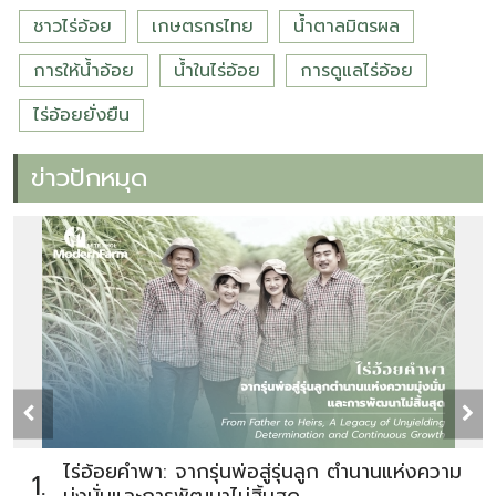
ชาวไร่อ้อย
เกษตรกรไทย
น้ำตาลมิตรผล
การให้น้ำอ้อย
น้ำในไร่อ้อย
การดูแลไร่อ้อย
ไร่อ้อยยั่งยืน
ข่าวปักหมุด
ไร่อ้อยคำพา: จากรุ่นพ่อสู่รุ่นลูก ตำนานแห่งความ
1.
มุ่งมั่นและการพัฒนาไม่สิ้นสุด