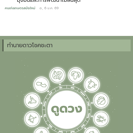
คนเก่งเกษตรสมัยใหม่
อ., 6 ม.ค. 69
ข
ทำนายดาวโชคชะตา