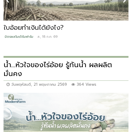
เ
ใบอ้อยทำเงินได้ยังไง?
ม
มิตรผลโมเดิร์นฟาร์ม
ส., 18 ก.ค. 69
น้ำ…หัวใจของไร่อ้อย รู้ทันน้ำ ผลผลิต
มั่นคง
วันพฤหัสบดี, 21 พฤษภาคม 2569
364 Views