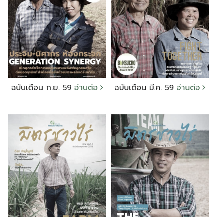
ฉบับเดือน ก.ย. 59
อ่านต่อ
ฉบับเดือน มี.ค. 59
อ่านต่อ