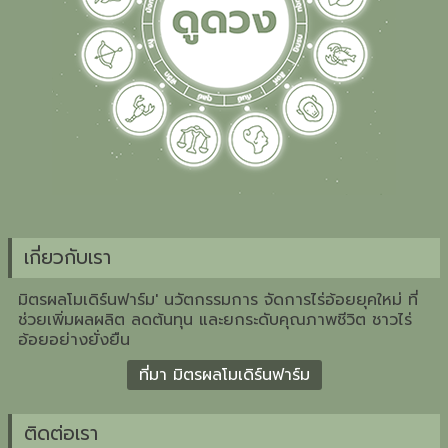
เกี่ยวกับเรา
มิตรผลโมเดิร์นฟาร์ม' นวัตกรรมการ จัดการไร่อ้อยยุคใหม่ ที่
ช่วยเพิ่มผลผลิต ลดต้นทุน และยกระดับคุณภาพชีวิต ชาวไร่
อ้อยอย่างยั่งยืน
ที่มา มิตรผลโมเดิร์นฟาร์ม
ติดต่อเรา