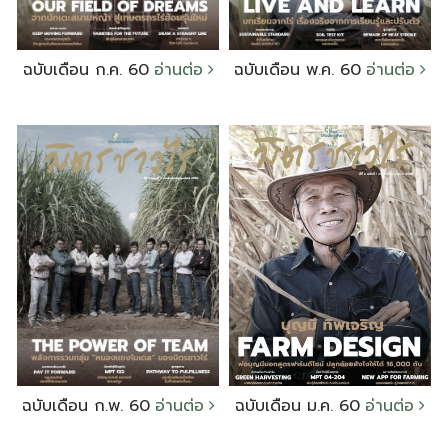
ฉบับเดือน ก.ค. 60
อ่านต่อ
ฉบับเดือน พ.ค. 60
อ่านต่อ
ฉบับเดือน ก.พ. 60
อ่านต่อ
ฉบับเดือน ม.ค. 60
อ่านต่อ