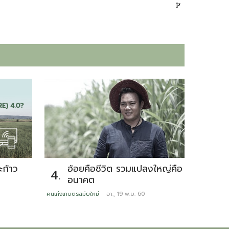
ก้าว
อ้อยคือชีวิต รวมแปลงใหญ่คือ
รั
4.
5.
อนาคต
ดู
อา
คนเก่งเกษตรสมัยใหม่
อา., 19 พ.ย. 60
หลากสไตล์มิ