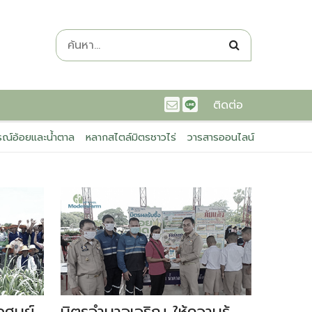
ติดต่อ
ณ์อ้อยและน้ำตาล
หลากสไตล์มิตรชาวไร่
วารสารออนไลน์
ศูนย์
มิตรอำนาจเจริญ ให้ความรู้
เครือ