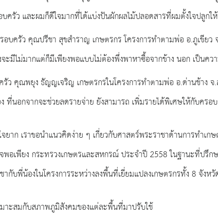
ครัว และผมก็ดีใจมากที่ได้แบ่งปันผักผลไม้ปลอดสารที่ผมตั้งใจปลูกให้ค
งครอบครัว คุณปรีชา สุขสำราญ เกษตรกร โครงการทำตามพ่อ อ.ภูเขียว จ.
 ถึงจะมีไม่มากแต่ก็มีเพียงพอแบบไม่ต้องพึ่งพาหาซื้อจากข้าง นอก เป็น
ครัว คุณพยุง ธัญญเจริญ เกษตรกรในโครงการทำตามพ่อ อ.ด่านช้าง จ.สุพ
ง ที่นอกจากจะช่วยลดรายจ่าย ยังสามารถ เพิ่มรายได้พิเศษให้กับครอบค
เข้าใจยาก เราขอนำแนวคิดง่าย ๆ เกี่ยวกับศาสตร์พระราชาด้านการทำเ
ิจพอเพียง กระทรวงเกษตรและสหกรณ์ ประจำปี 2558 ในฐานะที่ปรึกษา
ับพี่น้องในโครงการระหว่างลงพื้นที่เยี่ยมแปลงเกษตรกรทั้ง 8 จังหวัด
หมาะสมกับสภาพภูมิสังคมของแต่ละพื้นที่มาปรับใช้