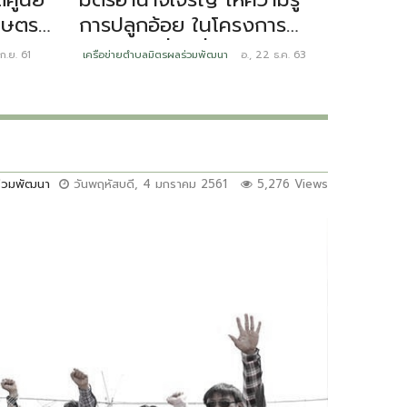
เกษตร
การปลูกอ้อย ในโครงการ
ร่วมพ
จังหวัดเคลื่อนที่
COMM
ก.ย. 61
เครือข่ายตำบลมิตรผลร่วมพัฒนา
อ., 22 ธ.ค. 63
เครือข่ายต
DEVE
ร่วมพัฒนา
วันพฤหัสบดี, 4 มกราคม 2561
5,276 Views