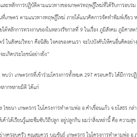
 และหลักการปฏิบัติตามแนวทางของเกษตรทฤษฎีใหม่ที่ได้รับการอบรม จากศ
พื้นที่เกษตร ตามแนวทางทฤษฎีใหม่ ภายใต้แนวคิดการจัดทำพิมพ์เขี
ใต้หลักการทรงงานของในหลวงรัชกาลที่ 9 ในเรื่อง ภูมิสังคม ภูมิศาส
 ในสังคมวิทยา คือนิสัย ใจคอของคนเรา จะไปบังคับให้คนอื่นคิดอย่างอ
็จะเกิดประโยชน์อย่างยิ่ง”
้น พบว่า เกษตรกรที่เข้าร่วมโครงการทั้งหมด 297 ครอบครัว ได้มีการปฏิ
ากหลายมิติ ได้แก่
พล ไชยนา เกษตรกร ในโครงการทำตามพ่อ อ.คำเขื่อนแก้ว จ.ยโสธร กล่า
เค้าได้เรียนรู้และซึมซับวิถีปลูก อยู่ปลูกกิน ผมว่าสิ่งเหล่านี้ คือ ความสุข
่างครอบครัว คุณสมควร บุญขันธ์ เกษตรกร ในโครงการทำตามพ่อ อ.ภูเวีย