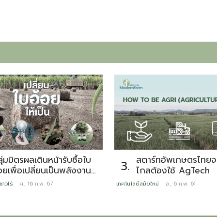
สตาร์ทอัพเกษตรไทยจะ
ุ่มมิตรผลเดินหน้ารับซื้อใบ
3.
ไกลต้องใช้ AgTech
อยเพื่อเปลี่ยนเป็นพลังงาน
ลังเป็นผู้บุกเบิกต่อ
เทคโนโลยีสมัยใหม่
อ., 6 ก.พ. 61
ชาวไร่
ศ., 16 ก.พ. 67
ื่องมากว่า 6 ปี พร้อมส่ง
สริมการตัดอ้อยสดคุณภาพดี
ลอดฤดูหีบ 66/67