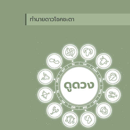
ทำนายดาวโชคชะตา