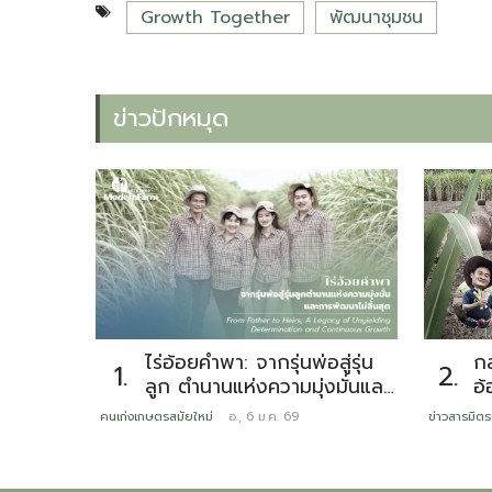
Growth Together
พัฒนาชุมชน
ข่าวปักหมุด
ไร่อ้อยคำพา: จากรุ่นพ่อสู่รุ่น
กล
1.
2.
ลูก ตำนานแห่งความมุ่งมั่นและ
อ้
การพัฒนาไม่สิ้นสุด
ทดแทน ห
คนเก่งเกษตรสมัยใหม่
อ., 6 ม.ค. 69
ข่าวสารมิตร
เน
เ
ต