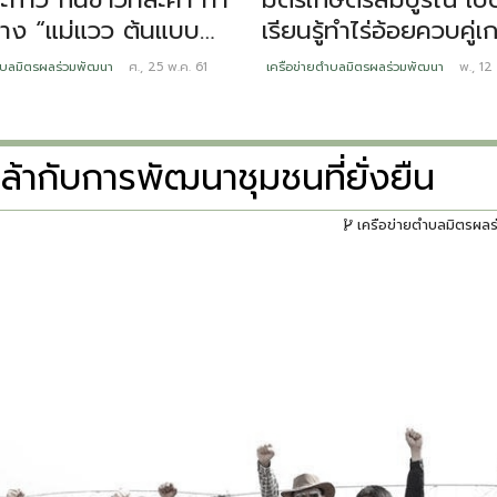
วว ต้นแบบ
เรียนรู้ทำไร่อ้อยควบคู่
อเพียง”
ทฤษฎีใหม่
ำบลมิตรผลร่วมพัฒนา
ศ., 25 พ.ค. 61
เครือข่ายตำบลมิตรผลร่วมพัฒนา
พ., 12 
้ากับการพัฒนาชุมชนที่ยั่งยืน
เครือข่ายตำบลมิตรผล