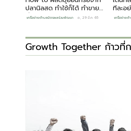
ปลานิลสด ทำใช้ก็ได้ ทำขาย
ทีละอย่าง “แม่แ
ยิ่งดี
หลุมพ
เครือข่ายตำบลมิตรผลร่วมพัฒนา
อ., 29 มี.ค. 65
เครือข่ายต
Growth Together ก้าวที่กล