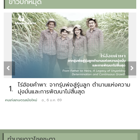
ข่าวปักหมุด
ไร่อ้อยคำพา: จากรุ่นพ่อสู่รุ่นลูก ตำนานแห่งความ
1.
มุ่งมั่นและการพัฒนาไม่สิ้นสุด
คนเก่งเกษตรสมัยใหม่
อ., 6 ม.ค. 69
ข
ทำนายดาวโชคชะตา