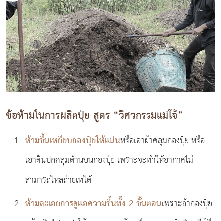
ข้อห้ามในการผลิตปุ๋ย สูตร “วิศวกรรมแม่โจ้”
ห้ามขึ้นเหยียบกองปุ๋ยให้แน่น
หรือเอาผ้าคลุมกองปุ๋ย หรือ
เอาดินปกคลุมด้านบนกองปุ๋ย เพราะจะทําให้อากาศไม่
สามารถไหลถ่ายเทได้
ห้ามละเลยการดูแลความชื้นทั้ง 2 ขั้นตอน
เพราะถ้ากองปุ๋ย