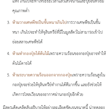
แห้ง เกินไปจะทําให้ระยะเวลาแล้วเสร็จนานและปุ๋ยอินทรีย์มี
คุณภาพต่ำ
ห้ามวางเศษพืชเป็นชั้นหนาเกินไป
การวางเศษพืชเป็นชั้น
หนา เกินไปจะทําให้จุลินทรีย์ที่มีในมูลสัตว์ไม่สามารถเข้าไป
ย่อยสลายเศษพืชได้
ห้ามทํากองปุ๋ยใต้ต้นไม้
เพราะความร้อนของกองปุ๋ยอาจทําให้
ต้นไม้ตายได้
ห้ามระบายความร้อนออกจากกองปุ๋ย
เพราะความร้อนสูงใน
กองปุ๋ยจะช่วยให้จุลินทรีย์ทํางานได้ดีมากขึ้น และยังช่วยให้
เกิดการไหลเวียนของอากาศผ่านกองปุ๋ยอีกด้วย
มีสูตรเด็ดเคล็ดลับอธิบายให้อย่างละเอียดชัดเจนขนาดนี้ น่าทดลอง