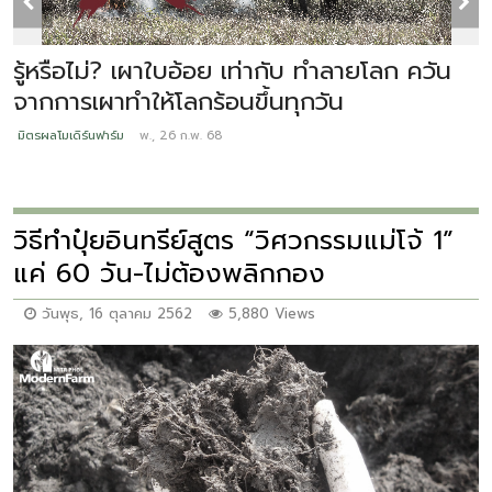
รู้หรือไม่? เผาใบอ้อย เท่ากับ ทำลายโลก ควัน
ป
จากการเผาทำให้โลกร้อนขึ้นทุกวัน
ม
มิตรผลโมเดิร์นฟาร์ม
พ., 26 ก.พ. 68
วิธีทำปุ๋ยอินทรีย์สูตร “วิศวกรรมแม่โจ้ 1”
แค่ 60 วัน-ไม่ต้องพลิกกอง
วันพุธ, 16 ตุลาคม 2562
5,880 Views