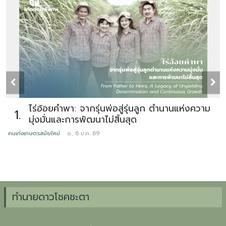
ไร่อ้อยคำพา: จากรุ่นพ่อสู่รุ่นลูก ตำนานแห่งความ
1.
มุ่งมั่นและการพัฒนาไม่สิ้นสุด
คนเก่งเกษตรสมัยใหม่
อ., 6 ม.ค. 69
ข
ทำนายดาวโชคชะตา