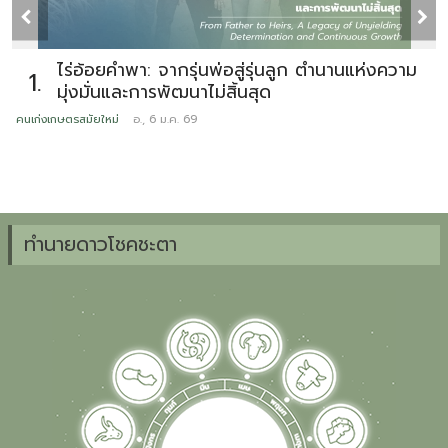
ไร่อ้อยคำพา: จากรุ่นพ่อสู่รุ่นลูก ตำนานแห่งความ
1.
มุ่งมั่นและการพัฒนาไม่สิ้นสุด
คนเก่งเกษตรสมัยใหม่
อ., 6 ม.ค. 69
ข
ทำนายดาวโชคชะตา