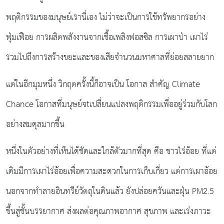
พฤติกรรมของมนุษย์เรานี่เอง ไม่ว่าจะเป็นการใช้ทรัพยากรอย่าง
ฟุ่มเฟือย การผลิตพลังงานจากเชื้อเพลิงฟอสซิล การเผาป่า เผาไร่
รวมไปถึงการสร้างขยะและของเสียจำนวนมหาศาลที่ย่อยสลายยาก
แต่ในอีกมุมหนึ่ง วิกฤตครั้งนี้ก็อาจเป็น โอกาส สำคัญ Climate
Chance โอกาสที่มนุษย์จtเปลี่ยนแปลงพฤติกรรมเพื่ออยู่ร่วมกับโลก
อย่างสมดุลมากขึ้น
หนึ่งในตัวอย่างที่เห็นได้ชัดและใกล้ตัวมากที่สุด คือ ชาวไร่อ้อย ที่แต่
เดิมมีการเผาไร่อ้อยเพื่อความสะดวกในการเก็บเกี่ยว แต่การเผาอ้อย
นอกจากทำลายอินทรีย์วัตถุในดินแล้ว ยังปล่อยควันและฝุ่น PM2.5
ขึ้นสู่ชั้นบรรยากาศ ส่งผลต่อคุณภาพอากาศ สุขภาพ และเร่งภาวะ